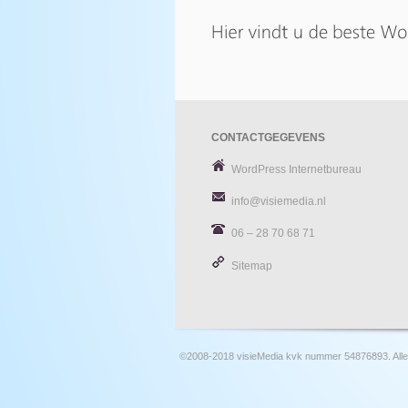
CONTACTGEGEVENS
WordPress Internetbureau
info@visiemedia.nl
06 – 28 70 68 71
Sitemap
©2008-2018 visieMedia kvk nummer 54876893. Alle