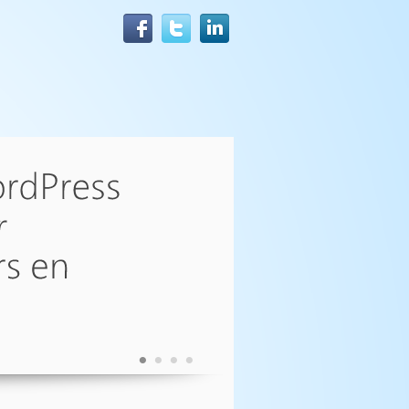
•
•
•
•