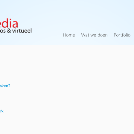
maken?
rk