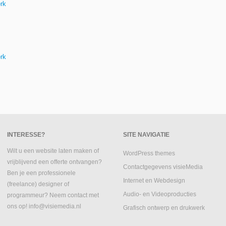
rk
rk
INTERESSE?
SITE NAVIGATIE
Wilt u een website laten maken of
WordPress themes
vrijblijvend een offerte ontvangen?
Contactgegevens visieMedia
Ben je een professionele
Internet en Webdesign
(freelance) designer of
Audio- en Videoproducties
programmeur? Neem contact met
ons op! info@visiemedia.nl
Grafisch ontwerp en drukwerk