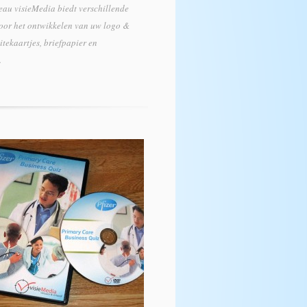
eau visieMedia biedt verschillende
oor het ontwikkelen van uw logo &
isitekaartjes, briefpapier en
.