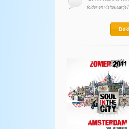
folder en visitekaartje?
Beki