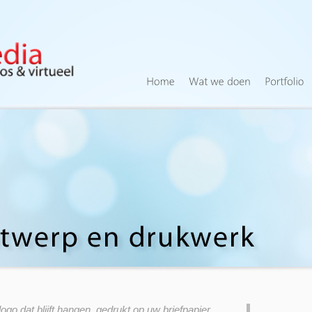
logo dat blijft hangen, gedrukt op uw briefpapier,