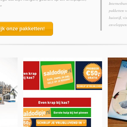
Internetbur
”
pakketten v
huisstijl, v
enveloppen
jk onze pakketten!