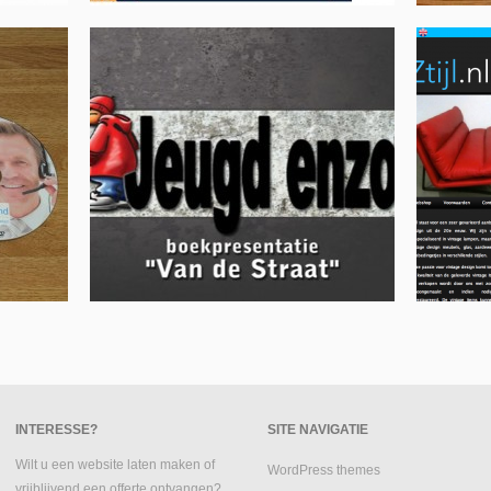
INTERESSE?
SITE NAVIGATIE
Wilt u een website laten maken of
WordPress themes
vrijblijvend een offerte ontvangen?