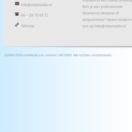
vrijblijvend een offerte ontvan
info@visiemedia.nl
Ben je een professionele
(freelance) designer of
06 – 28 70 68 71
programmeur? Neem contact 
Sitemap
ons op! info@visiemedia.nl
©2008-2018 visieMedia kvk nummer 54876893. Alle rechten voorbehouden.