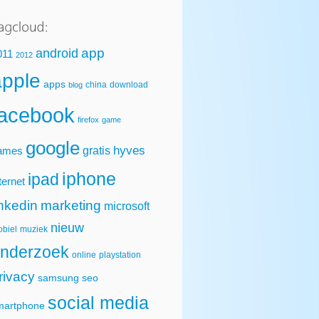
app
android
011
2012
apple
apps
china
download
blog
facebook
firefox
game
google
hyves
gratis
ames
iphone
ipad
ternet
inkedin
marketing
microsoft
nieuw
biel
muziek
nderzoek
online
playstation
rivacy
samsung
seo
social media
martphone