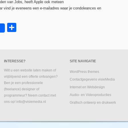
ijden van Jobs, heeft Apple ook meteen
ar vind je eveneens een e-mailadres waar je condoleances en
Delen
INTERESSE?
SITE NAVIGATIE
Wilt u een website laten maken of
WordPress themes
vrijblijvend een offerte ontvangen?
Contactgegevens visieMedia
Ben je een professionele
Internet en Webdesign
(freelance) designer of
Audio- en Videoproducties
programmeur? Neem contact met
ons op! info@visiemedia.nl
Grafisch ontwerp en drukwerk