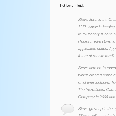
Het bericht luidt:
Steve Jobs is the Cha
1976. Apple is leadin
revolutionary iPhone a
iTunes media store, a
application suites. App
future of mobile medi
Steve also co-founded
which created some of
of all time including T
The Incredibles, Cars
Company in 2006 and S
Steve grew up in the 
Silicon Valley, and still