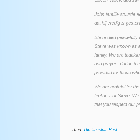
Jobs familie stuurde 
dat hij vredig is gesto
Steve died peacefully t
Steve was known as a vi
family. We are thankf
and prayers during the 
provided for those who
We are grateful for th
feelings for Steve. W
that you respect our pr
Bron:
The Christian Post