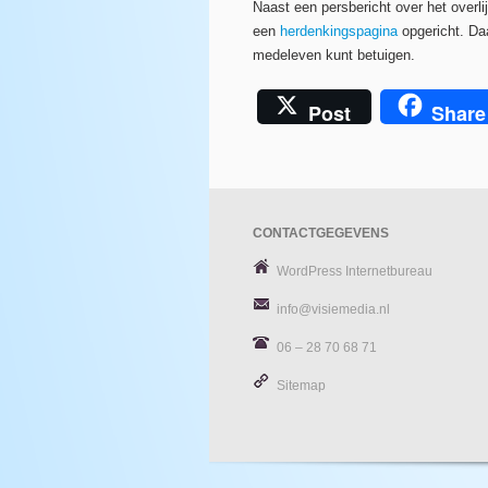
Naast een persbericht over het overl
een
herdenkingspagina
opgericht. Da
medeleven kunt betuigen.
Post
Share
CONTACTGEGEVENS
WordPress Internetbureau
info@visiemedia.nl
06 – 28 70 68 71
Sitemap