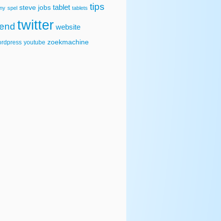
tips
tablet
steve jobs
ny
spel
tablets
twitter
rend
website
zoekmachine
rdpress
youtube