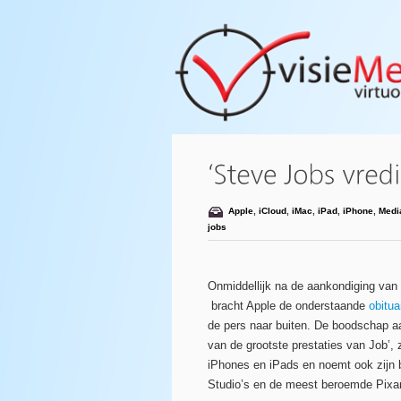
Apple
,
iCloud
,
iMac
,
iPad
,
iPhone
,
Medi
jobs
Onmiddellijk na de aankondiging van
bracht Apple de onderstaande
obitua
de pers naar buiten. De boodschap aa
van de grootste prestaties van Job’,
iPhones en iPads en noemt ook zijn b
Studio’s en de meest beroemde Pixar