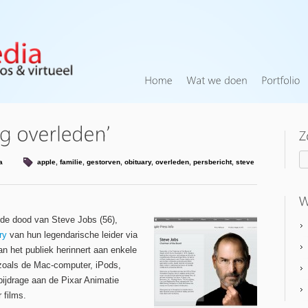
a
apple
,
familie
,
gestorven
,
obituary
,
overleden
,
persbericht
,
steve
 de dood van Steve Jobs (56),
ry
van hun legendarische leider via
n het publiek herinnert aan enkele
 zoals de Mac-computer, iPods,
ijdrage aan de Pixar Animatie
 films.