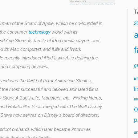
irman of the Board of Apple, which he co-founded in
2
g the consumer
technology
world with its
nd App Store, its family of iPod media players and
nd its Mac computers and iLife and iWork
le recently introduced iPad 2 which is defining the
g
a and computing devices.
in
 and was the CEO of Pixar Animation Studios,
l
 the most successful and beloved animated films
oy Story, A Bug’s Life, Monsters, Inc., Finding Nemo,
mo
 and Ratatouille. Pixar merged with The Walt Disney
o
teve now serves on Disney’s board of directors.
p
apricot orchards which later became known as
s
 lives there with his family.