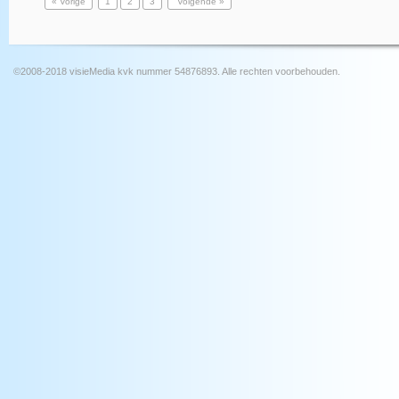
« Vorige
1
2
3
Volgende »
©2008-2018 visieMedia kvk nummer 54876893. Alle rechten voorbehouden.