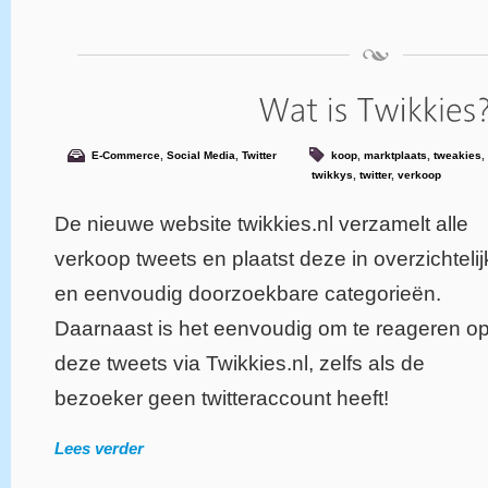
E-Commerce
,
Social Media
,
Twitter
koop
,
marktplaats
,
tweakies
,
twikkys
,
twitter
,
verkoop
De nieuwe website twikkies.nl verzamelt alle
verkoop tweets en plaatst deze in overzichteli
en eenvoudig doorzoekbare categorieën.
Daarnaast is het eenvoudig om te reageren o
deze tweets via Twikkies.nl, zelfs als de
bezoeker geen twitteraccount heeft!
Lees verder