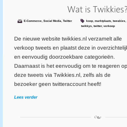
E-Commerce
,
Social Media
,
Twitter
koop
,
marktplaats
,
tweakies
,
twikkys
,
twitter
,
verkoop
De nieuwe website twikkies.nl verzamelt alle
verkoop tweets en plaatst deze in overzichteli
en eenvoudig doorzoekbare categorieën.
Daarnaast is het eenvoudig om te reageren o
deze tweets via Twikkies.nl, zelfs als de
bezoeker geen twitteraccount heeft!
Lees verder