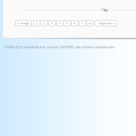
« Vorige
1
2
3
4
5
6
7
8
Volgende »
©2008-2018 visieMedia kvk nummer 54876893. Alle rechten voorbehouden.