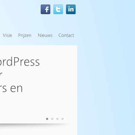
•
•
•
•