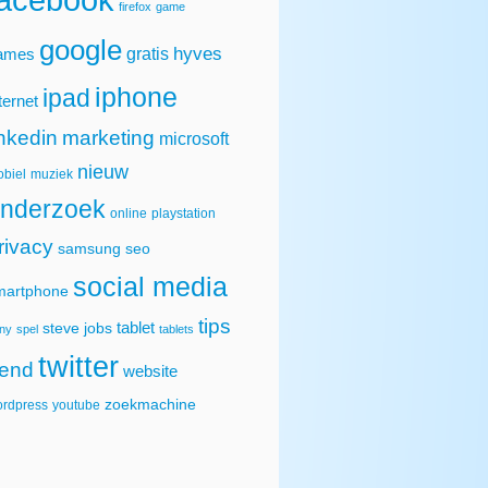
firefox
game
google
hyves
gratis
ames
iphone
ipad
ternet
inkedin
marketing
microsoft
nieuw
biel
muziek
nderzoek
online
playstation
rivacy
samsung
seo
social media
martphone
tips
tablet
steve jobs
ny
spel
tablets
twitter
rend
website
zoekmachine
rdpress
youtube