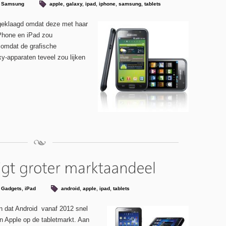
,
Samsung
apple
,
galaxy
,
ipad
,
iphone
,
samsung
,
tablets
ngeklaagd omdat deze met haar
Phone en iPad zou
 omdat de grafische
y-apparaten teveel zou lijken
,
Gadgets
,
iPad
android
,
apple
,
ipad
,
tablets
n dat Android vanaf 2012 snel
 Apple op de tabletmarkt. Aan