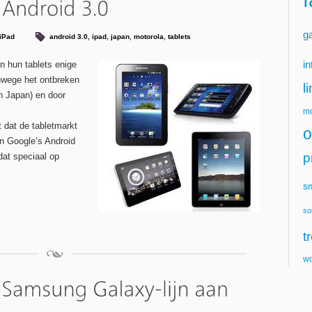
g
iPad
android 3.0
,
ipad
,
japan
,
motorola
,
tablets
in
n hun tablets enige
anwege het ontbreken
l
n Japan) en door
mo
dat de tabletmarkt
o
 Google’s Android
p
at speciaal op
s
so
t
wo