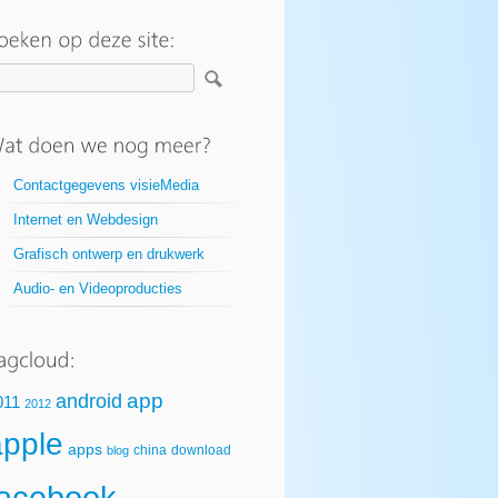
Contactgegevens visieMedia
Internet en Webdesign
Grafisch ontwerp en drukwerk
Audio- en Videoproducties
app
android
011
2012
apple
apps
china
download
blog
facebook