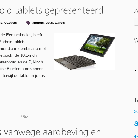
id
,
Gadgets
android
,
asus
,
tablets
 de Eee netbooks, heeft
ndroid tablets
mer die in combinatie met
netbook, de 10,1-inch
tsenbord en de 7,1-inch
ine Bluetooth ontvanger
terwijl de tablet in je tas
2