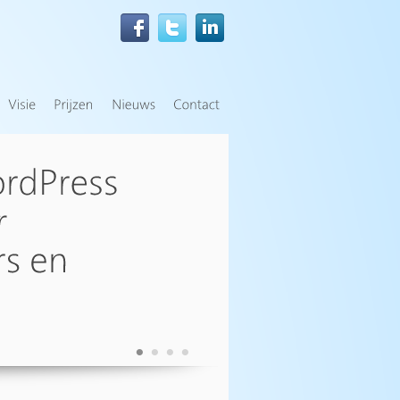
•
•
•
•