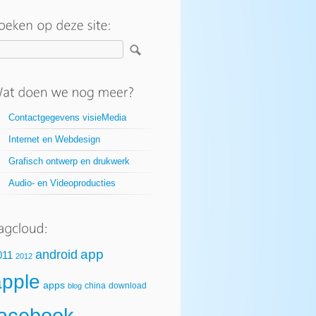
Contactgegevens visieMedia
Internet en Webdesign
Grafisch ontwerp en drukwerk
Audio- en Videoproducties
app
android
011
2012
apple
apps
china
download
blog
facebook