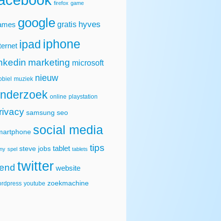
firefox
game
google
hyves
gratis
ames
iphone
ipad
ternet
inkedin
marketing
microsoft
nieuw
biel
muziek
nderzoek
online
playstation
rivacy
samsung
seo
social media
martphone
tips
tablet
steve jobs
ny
spel
tablets
twitter
rend
website
zoekmachine
rdpress
youtube