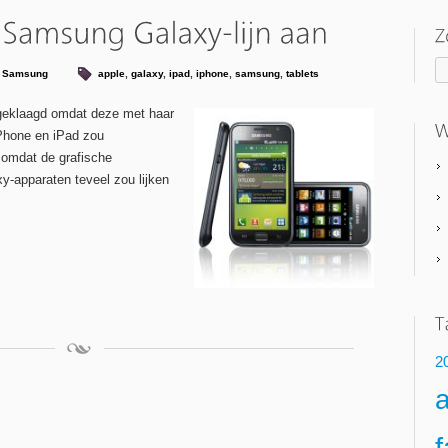
,
Samsung
apple
,
galaxy
,
ipad
,
iphone
,
samsung
,
tablets
ngeklaagd omdat deze met haar
Phone en iPad zou
 omdat de grafische
y-apparaten teveel zou lijken
2