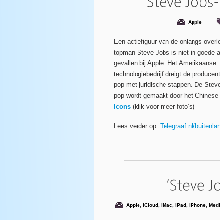
Apple
Een actiefiguur van de onlangs overl
topman Steve Jobs is niet in goede 
gevallen bij Apple. Het Amerikaanse
technologiebedrijf dreigt de producen
pop met juridische stappen. De Stev
pop wordt gemaakt door het Chinese 
Icons
(klik voor meer foto’s)
Lees verder op:
Telegraaf.nl/buitenla
Apple
,
iCloud
,
iMac
,
iPad
,
iPhone
,
Med