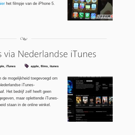
hier
het filmpje van de iPhone 5.
ple
,
iTunes
apple
,
films
,
itunes
m de mogelijkheid toegevoegd om
 Nederlandse iTunes-
f. Het bedrijf zelf heeft geen
 gegeven, maar oplettende iTunes-
id staan in de online winkel.