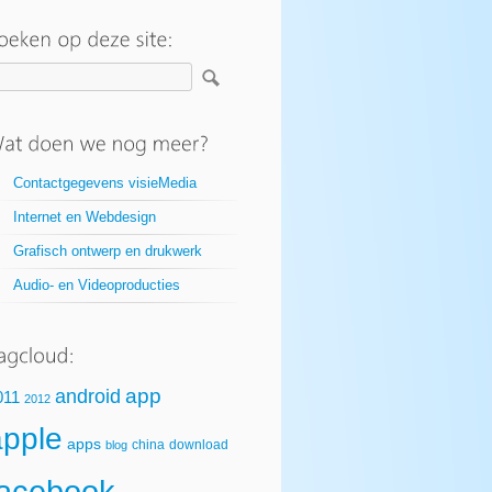
Contactgegevens visieMedia
Internet en Webdesign
Grafisch ontwerp en drukwerk
Audio- en Videoproducties
app
android
011
2012
apple
apps
china
download
blog
facebook