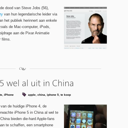
 de dood van Steve Jobs (56),
ry
van hun legendarische leider via
n het publiek herinnert aan enkele
 zoals de Mac-computer, iPods,
ijdrage aan de Pixar Animatie
 films.
ts
,
iPhone
apple
,
china
,
iphone 5
,
te koop
 van de huidige iPhone 4, de
rwachte iPhone 5 in China al wel te
 China bieden die-hard Apple-fans
aan te schaffen, een smartphone