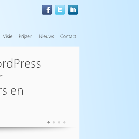
•
•
•
•