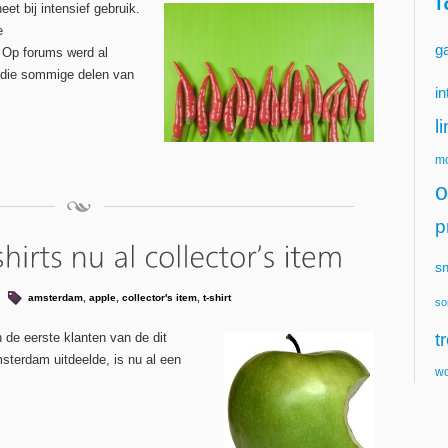
et bij intensief gebruik.
e
g
 Op forums werd al
 die sommige delen van
in
l
mo
o
p
s
amsterdam
,
apple
,
collector's item
,
t-shirt
so
t
n de eerste klanten van de dit
terdam uitdeelde, is nu al een
wo