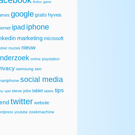
firefox
game
google
hyves
gratis
ames
iphone
ipad
ternet
inkedin
marketing
microsoft
nieuw
biel
muziek
nderzoek
online
playstation
rivacy
samsung
seo
social media
martphone
tips
tablet
steve jobs
ny
spel
tablets
twitter
rend
website
zoekmachine
rdpress
youtube