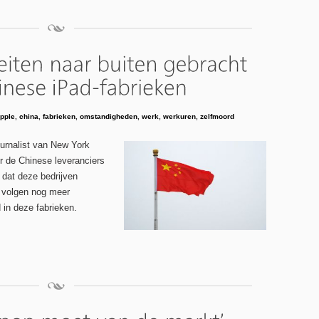
pple
,
china
,
fabrieken
,
omstandigheden
,
werk
,
werkuren
,
zelfmoord
urnalist van New York
r de Chinese leveranciers
 dat deze bedrijven
r volgen nog meer
in deze fabrieken.