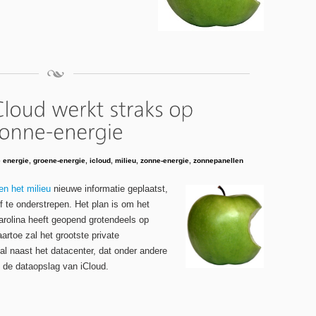
 energie
,
groene-energie
,
icloud
,
milieu
,
zonne-energie
,
zonnepanellen
en het milieu
nieuwe informatie geplaatst,
f te onderstrepen. Het plan is om het
Carolina heeft geopend grotendeels op
rtoe zal het grootste private
al naast het datacenter, dat onder andere
n de dataopslag van iCloud.