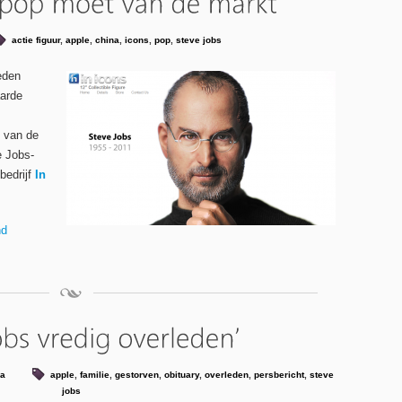
actie figuur
,
apple
,
china
,
icons
,
pop
,
steve jobs
eden
aarde
t van de
e Jobs-
bedrijf
In
nd
ia
apple
,
familie
,
gestorven
,
obituary
,
overleden
,
persbericht
,
steve
jobs