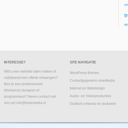
so
t
wo
INTERESSE?
SITE NAVIGATIE
Wilt u een website laten maken of
WordPress themes
vrijblijvend een offerte ontvangen?
Contactgegevens visieMedia
Ben je een professionele
Internet en Webdesign
(freelance) designer of
Audio- en Videoproducties
programmeur? Neem contact met
ons op! info@visiemedia.nl
Grafisch ontwerp en drukwerk