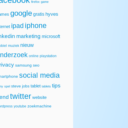
firefox
game
google
hyves
gratis
ames
iphone
ipad
ternet
inkedin
marketing
microsoft
nieuw
biel
muziek
nderzoek
online
playstation
rivacy
samsung
seo
social media
martphone
tips
tablet
steve jobs
ny
spel
tablets
twitter
rend
website
zoekmachine
rdpress
youtube