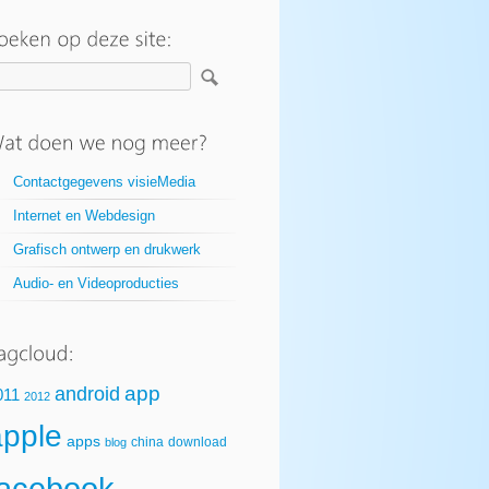
Contactgegevens visieMedia
Internet en Webdesign
Grafisch ontwerp en drukwerk
Audio- en Videoproducties
app
android
011
2012
apple
apps
china
download
blog
facebook