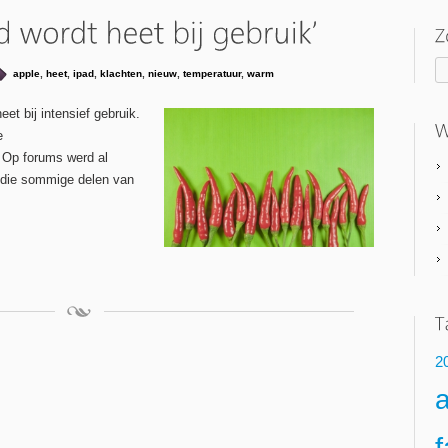
apple
,
heet
,
ipad
,
klachten
,
nieuw
,
temperatuur
,
warm
et bij intensief gebruik.
e
 Op forums werd al
 die sommige delen van
2