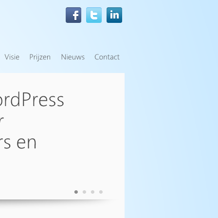
•
•
•
•