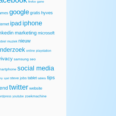
firefox
game
google
hyves
gratis
ames
iphone
ipad
ternet
inkedin
marketing
microsoft
nieuw
biel
muziek
nderzoek
online
playstation
rivacy
samsung
seo
social media
martphone
tips
tablet
steve jobs
ny
spel
tablets
twitter
rend
website
zoekmachine
rdpress
youtube