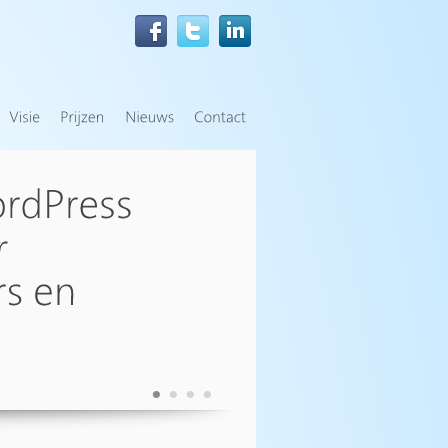
•
•
•
•