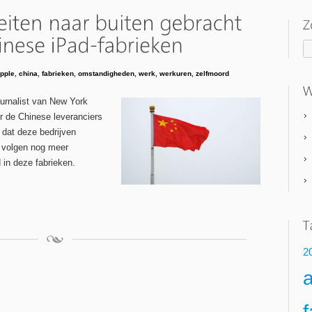
pple
,
china
,
fabrieken
,
omstandigheden
,
werk
,
werkuren
,
zelfmoord
urnalist van New York
r de Chinese leveranciers
 dat deze bedrijven
r volgen nog meer
in deze fabrieken.
2