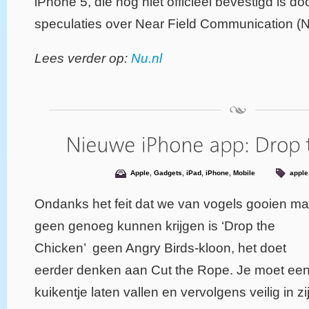
iPhone 5, die nog niet officieel bevestigd is d
speculaties over Near Field Communication (
Lees verder op:
Nu.nl
Apple
,
Gadgets
,
iPad
,
iPhone
,
Mobile
apple
Ondanks het feit dat we van vogels gooien ma
geen genoeg kunnen krijgen is ‘Drop the
Chicken’ geen Angry Birds-kloon, het doet
eerder denken aan Cut the Rope. Je moet ee
kuikentje laten vallen en vervolgens veilig in zi