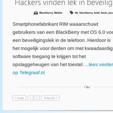
Blackberry
,
Mobile
bb
,
blackberry
,
bold
,
hack
,
jav
Smartphonefabrikant RIM waaarschuwt
gebruikers van een BlackBerry met OS 6.0 vo
een beveiligingslek in de telefoon. Hierdoor is
het mogelijk voor derden om met kwaadaardi
software toegang te krijgen tot het
opslaggeheugen van het toestel. .
..lees verder
op Telegraaf.nl
« Vorige
1
2
Volgende »