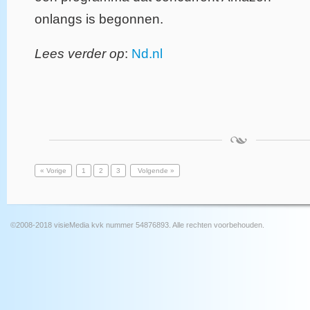
onlangs is begonnen.
Lees verder op
:
Nd.nl
« Vorige
1
2
3
Volgende »
©2008-2018 visieMedia kvk nummer 54876893. Alle rechten voorbehouden.