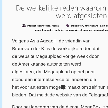
Internet-technologie
,
Media
afgesloten
,
amerikaans
,
asia a
muziekindustrie
,
geheim
,
megaretrieval.com
,
megaupload
,
ni
Volgens Asia Agcaoili, de vriendin van
Bram van der K, is de werkelijke reden dat
de website Megaupload vorige week door
de Amerikaanse autoriteiten werd
afgesloten, dat Megaupload op het punt
stond een internetservice te lanceren die
het voor artiesten mogelijk maakt om zelf hun 
bieden. Dat meldt de website van de Telegraaf
Door het lanceren van de dienst, MegaBox, zou