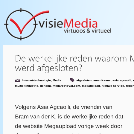
Internet-technologie
,
Media
afgesloten
,
amerikaans
,
asia agcaoili
,
muziekindustrie
,
geheim
,
megaretrieval.com
,
megaupload
,
nieuwe service
,
rede
Volgens Asia Agcaoili, de vriendin van
Bram van der K, is de werkelijke reden dat
de website Megaupload vorige week door