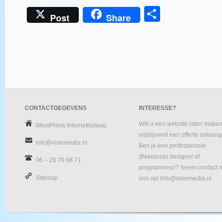
Delen
Post
Share
CONTACTGEGEVENS
INTERESSE?
Wilt u een website laten maken
WordPress Internetbureau
vrijblijvend een offerte ontvan
info@visiemedia.nl
Ben je een professionele
(freelance) designer of
06 – 28 70 68 71
programmeur? Neem contact 
Sitemap
ons op! info@visiemedia.nl