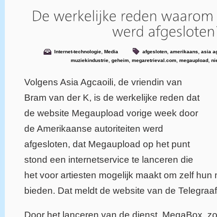
Internet-technologie
,
Media
afgesloten
,
amerikaans
,
asia a
muziekindustrie
,
geheim
,
megaretrieval.com
,
megaupload
,
ni
Volgens Asia Agcaoili, de vriendin van
Bram van der K, is de werkelijke reden dat
de website Megaupload vorige week door
de Amerikaanse autoriteiten werd
afgesloten, dat Megaupload op het punt
stond een internetservice te lanceren die
het voor artiesten mogelijk maakt om zelf hun 
bieden. Dat meldt de website van de Telegraaf
Door het lanceren van de dienst, MegaBox, zou