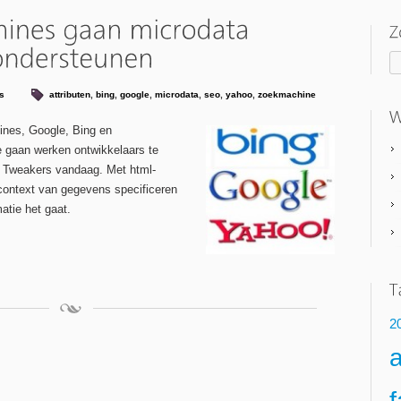
s
attributen
,
bing
,
google
,
microdata
,
seo
,
yahoo
,
zoekmachine
ines, Google, Bing en
gaan werken ontwikkelaars te
dt Tweakers vandaag. Met html-
context van gegevens specificeren
atie het gaat.
2