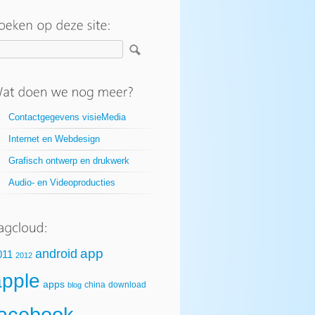
Contactgegevens visieMedia
Internet en Webdesign
Grafisch ontwerp en drukwerk
Audio- en Videoproducties
app
android
011
2012
apple
apps
china
download
blog
facebook