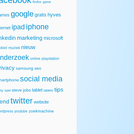
firefox
game
google
hyves
gratis
ames
iphone
ipad
ternet
inkedin
marketing
microsoft
nieuw
biel
muziek
nderzoek
online
playstation
rivacy
samsung
seo
social media
martphone
tips
tablet
steve jobs
ny
spel
tablets
twitter
rend
website
zoekmachine
rdpress
youtube