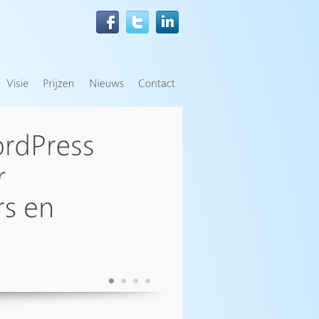
•
•
•
•