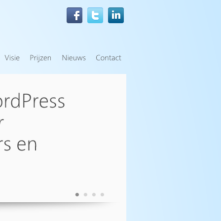
•
•
•
•