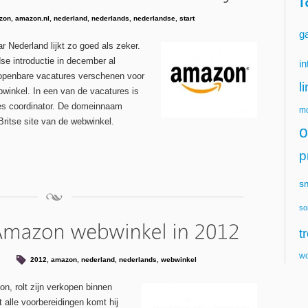
zon
,
amazon.nl
,
nederland
,
nederlands
,
nederlandse
,
start
g
Nederland lijkt zo goed als zeker.
e introductie in december al
in
u openbare vacatures verschenen voor
l
bwinkel. In een van de vacatures is
es coordinator. De domeinnaam
mo
Britse site van de webwinkel.
o
p
s
so
t
wo
2012
,
amazon
,
nederland
,
nederlands
,
webwinkel
n, rolt zijn verkopen binnen
 alle voorbereidingen komt hij