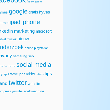
firefox
game
google
hyves
gratis
ames
iphone
ipad
ternet
inkedin
marketing
microsoft
nieuw
biel
muziek
nderzoek
online
playstation
rivacy
samsung
seo
social media
martphone
tips
tablet
steve jobs
ny
spel
tablets
twitter
rend
website
zoekmachine
rdpress
youtube