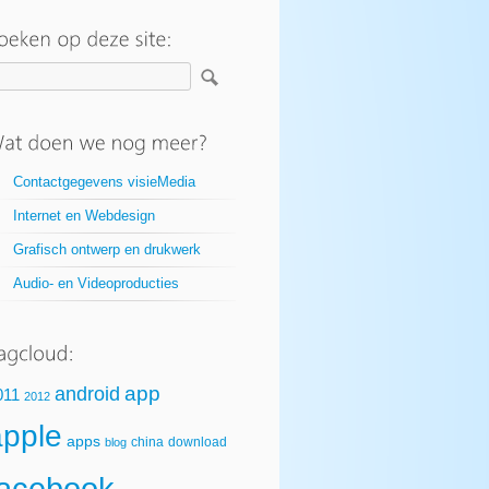
Contactgegevens visieMedia
Internet en Webdesign
Grafisch ontwerp en drukwerk
Audio- en Videoproducties
app
android
011
2012
apple
apps
china
download
blog
facebook