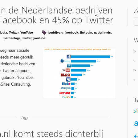
Media
,
Twitter
,
YouTube
bedrijven
,
facebook
,
linkedin
,
nederlands
,
percentage
,
twitter
,
youtube
weg naar sociale
teeds meer gebruik
derlandse bedrijven
 Twitter account,
 gebruikt YouTube.
Sites Consulting.
2