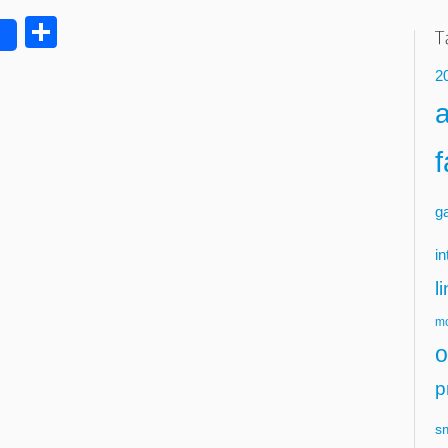
Delen
2
g
in
l
mo
o
p
s