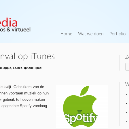
id
,
apple
,
i-tunes
,
iphone
,
ipod
ie kwijt. Gebruikers van de
kunnen voortaan muziek op hun
or gebruik te hoeven maken
 opgerichte Spotify vandaag