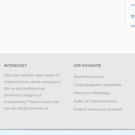
so
t
wo
INTERESSE?
SITE NAVIGATIE
Wilt u een website laten maken of
WordPress themes
vrijblijvend een offerte ontvangen?
Contactgegevens visieMedia
Ben je een professionele
Internet en Webdesign
(freelance) designer of
Audio- en Videoproducties
programmeur? Neem contact met
ons op! info@visiemedia.nl
Grafisch ontwerp en drukwerk