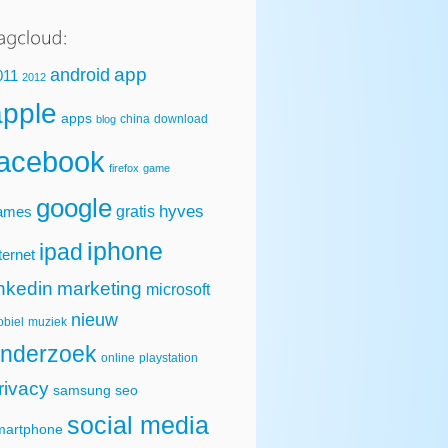
app
android
011
2012
apple
apps
china
download
blog
facebook
firefox
game
google
hyves
gratis
ames
iphone
ipad
ternet
inkedin
marketing
microsoft
nieuw
biel
muziek
nderzoek
online
playstation
rivacy
samsung
seo
social media
martphone