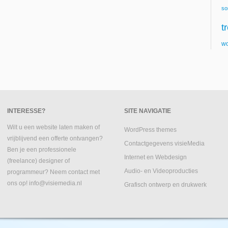
so
t
wo
INTERESSE?
SITE NAVIGATIE
Wilt u een website laten maken of
WordPress themes
vrijblijvend een offerte ontvangen?
Contactgegevens visieMedia
Ben je een professionele
Internet en Webdesign
(freelance) designer of
Audio- en Videoproducties
programmeur? Neem contact met
ons op! info@visiemedia.nl
Grafisch ontwerp en drukwerk