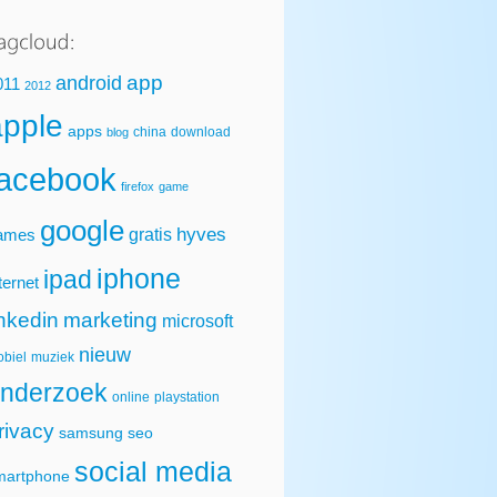
app
android
011
2012
apple
apps
china
download
blog
facebook
firefox
game
google
hyves
gratis
ames
iphone
ipad
ternet
inkedin
marketing
microsoft
nieuw
biel
muziek
nderzoek
online
playstation
rivacy
samsung
seo
social media
martphone