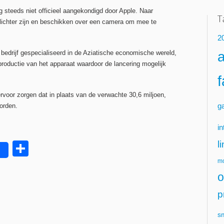
g steeds niet officieel aangekondigd door Apple. Naar
 lichter zijn en beschikken over een camera om mee te
2
 bedrijf gespecialiseerd in de Aziatische economische wereld,
productie van het apparaat waardoor de lancering mogelijk
rvoor zorgen dat in plaats van de verwachte 30,6 miljoen,
g
orden.
in
l
Delen
mo
o
p
s