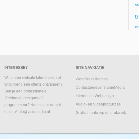
so
t
wo
INTERESSE?
SITE NAVIGATIE
Wilt u een website laten maken of
WordPress themes
vrijblijvend een offerte ontvangen?
Contactgegevens visieMedia
Ben je een professionele
Internet en Webdesign
(freelance) designer of
Audio- en Videoproducties
programmeur? Neem contact met
ons op! info@visiemedia.nl
Grafisch ontwerp en drukwerk