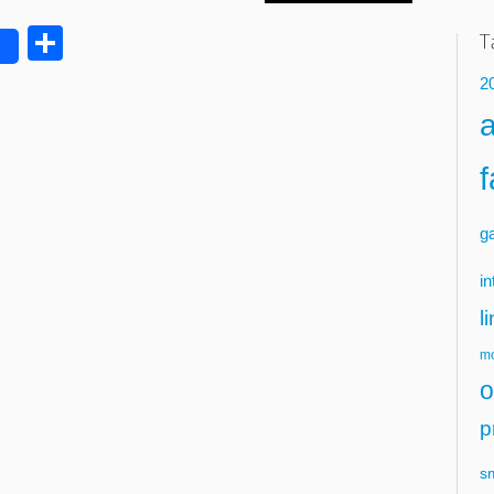
Delen
2
g
in
l
mo
o
p
s