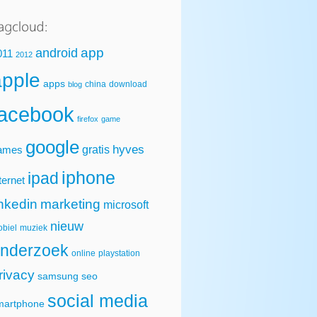
app
android
011
2012
apple
apps
china
download
blog
facebook
firefox
game
google
hyves
gratis
ames
iphone
ipad
ternet
inkedin
marketing
microsoft
nieuw
biel
muziek
nderzoek
online
playstation
rivacy
samsung
seo
social media
martphone