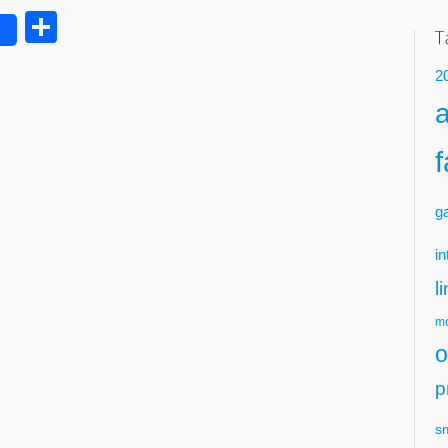
Delen
2
g
in
l
mo
o
p
s