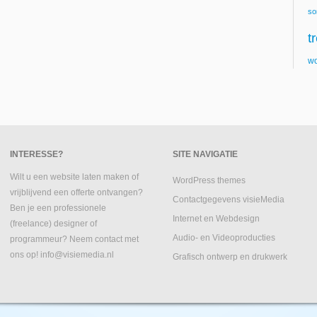
so
t
wo
INTERESSE?
SITE NAVIGATIE
Wilt u een website laten maken of
WordPress themes
vrijblijvend een offerte ontvangen?
Contactgegevens visieMedia
Ben je een professionele
Internet en Webdesign
(freelance) designer of
Audio- en Videoproducties
programmeur? Neem contact met
ons op! info@visiemedia.nl
Grafisch ontwerp en drukwerk