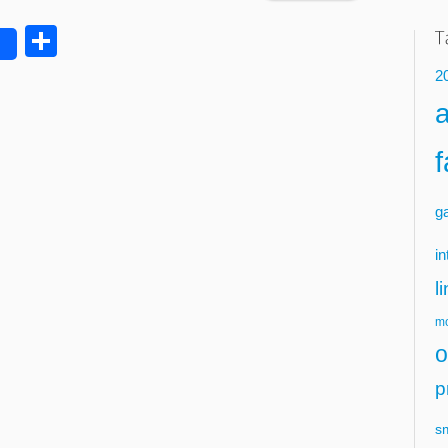
Delen
2
g
in
l
mo
o
p
s