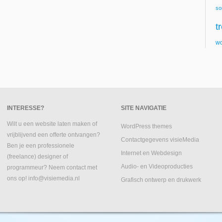
so
t
wo
INTERESSE?
SITE NAVIGATIE
Wilt u een website laten maken of
WordPress themes
vrijblijvend een offerte ontvangen?
Contactgegevens visieMedia
Ben je een professionele
Internet en Webdesign
(freelance) designer of
Audio- en Videoproducties
programmeur? Neem contact met
ons op! info@visiemedia.nl
Grafisch ontwerp en drukwerk