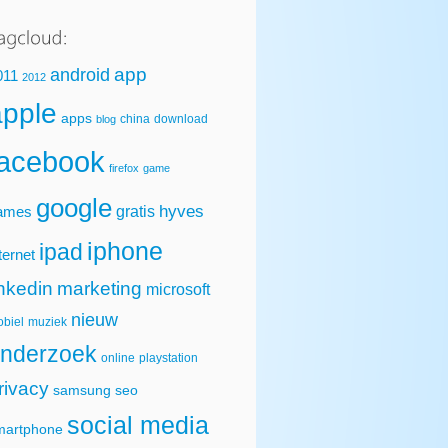
app
android
011
2012
apple
apps
china
download
blog
facebook
firefox
game
google
hyves
gratis
ames
iphone
ipad
ternet
inkedin
marketing
microsoft
nieuw
biel
muziek
nderzoek
online
playstation
rivacy
samsung
seo
social media
martphone