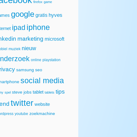
firefox
game
google
hyves
gratis
ames
iphone
ipad
ternet
inkedin
marketing
microsoft
nieuw
biel
muziek
nderzoek
online
playstation
rivacy
samsung
seo
social media
martphone
tips
tablet
steve jobs
ny
spel
tablets
twitter
rend
website
zoekmachine
rdpress
youtube