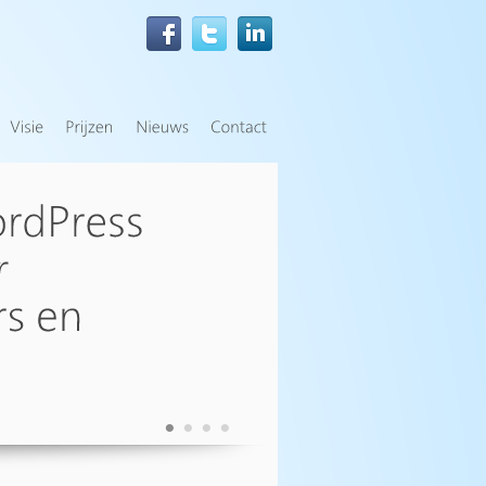
•
•
•
•