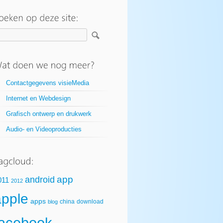
Contactgegevens visieMedia
Internet en Webdesign
Grafisch ontwerp en drukwerk
Audio- en Videoproducties
app
android
011
2012
apple
apps
china
download
blog
facebook