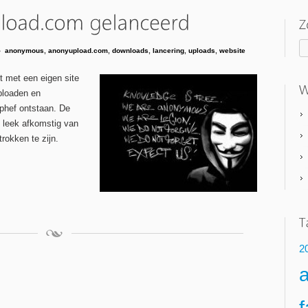
anonymous
,
anonyupload.com
,
downloads
,
lancering
,
uploads
,
website
 met een eigen site
ploaden en
phef ontstaan. De
 leek afkomstig van
rokken te zijn.
2