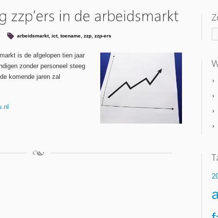
arbeidsmarkt
,
ict
,
toename
,
zzp
,
zzp-ers
arkt is de afgelopen tien jaar
andigen zonder personeel steeg
k de komende jaren zal
.nl
2