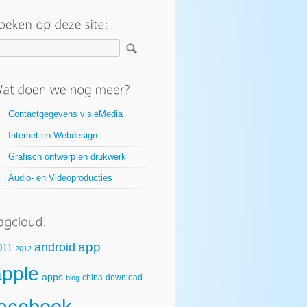
Contactgegevens visieMedia
Internet en Webdesign
Grafisch ontwerp en drukwerk
Audio- en Videoproducties
app
android
011
2012
apple
apps
china
download
blog
facebook