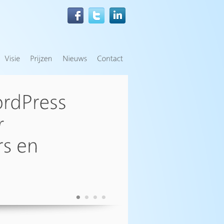
•
•
•
•