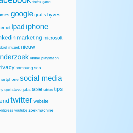
firefox
game
google
hyves
gratis
ames
iphone
ipad
ternet
inkedin
marketing
microsoft
nieuw
biel
muziek
nderzoek
online
playstation
rivacy
samsung
seo
social media
martphone
tips
tablet
steve jobs
ny
spel
tablets
twitter
rend
website
zoekmachine
rdpress
youtube