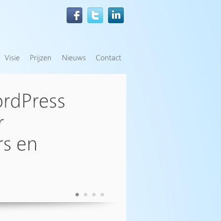
•
•
•
•