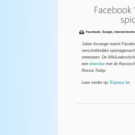
Facebook
,
Google
,
Internet-techn
Julian Assange noemt Facebo
verschrikkelijke spionagemachi
ontworpen. De WikiLeakssticht
een
interview
met de Russische
Russia Today.
Lees verder op:
Express.be