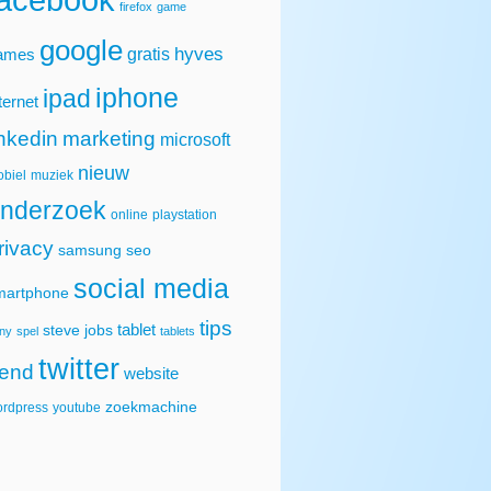
firefox
game
google
hyves
gratis
ames
iphone
ipad
ternet
inkedin
marketing
microsoft
nieuw
biel
muziek
nderzoek
online
playstation
rivacy
samsung
seo
social media
martphone
tips
tablet
steve jobs
ny
spel
tablets
twitter
rend
website
zoekmachine
rdpress
youtube