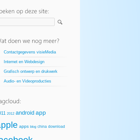
Contactgegevens visieMedia
Internet en Webdesign
Grafisch ontwerp en drukwerk
Audio- en Videoproducties
app
android
011
2012
apple
apps
china
download
blog
facebook