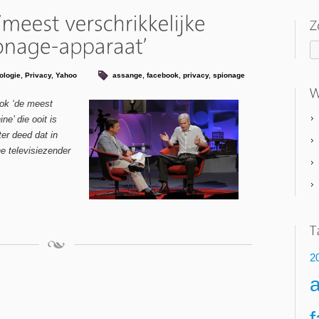
ologie
,
Privacy
,
Yahoo
assange
,
facebook
,
privacy
,
spionage
ok ‘de meest
ne’ die ooit is
er deed dat in
 televisiezender
2