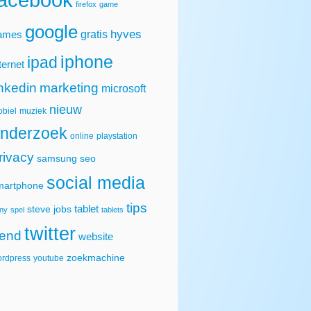
firefox
game
google
hyves
gratis
ames
iphone
ipad
ternet
inkedin
marketing
microsoft
nieuw
biel
muziek
nderzoek
online
playstation
rivacy
samsung
seo
social media
martphone
tips
tablet
steve jobs
ny
spel
tablets
twitter
rend
website
zoekmachine
rdpress
youtube