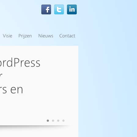
•
•
•
•