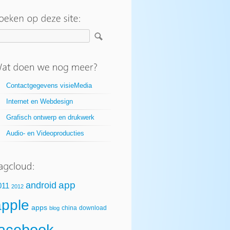
Contactgegevens visieMedia
Internet en Webdesign
Grafisch ontwerp en drukwerk
Audio- en Videoproducties
app
android
011
2012
apple
apps
china
download
blog
facebook