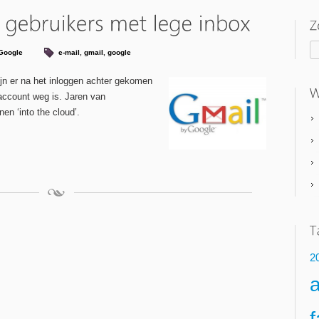
Google
e-mail
,
gmail
,
google
jn er na het inloggen achter gekomen
account weg is. Jaren van
en ‘into the cloud’.
2