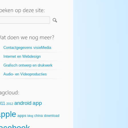
Contactgegevens visieMedia
Internet en Webdesign
Grafisch ontwerp en drukwerk
Audio- en Videoproducties
app
android
011
2012
apple
apps
china
download
blog
facebook