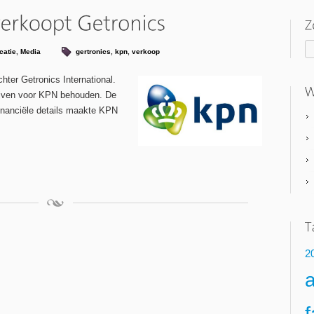
atie
,
Media
gertronics
,
kpn
,
verkoop
ter Getronics International.
lijven voor KPN behouden. De
Financiële details maakte KPN
2