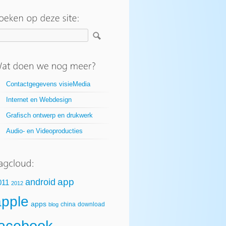
Contactgegevens visieMedia
Internet en Webdesign
Grafisch ontwerp en drukwerk
Audio- en Videoproducties
app
android
011
2012
apple
apps
china
download
blog
facebook