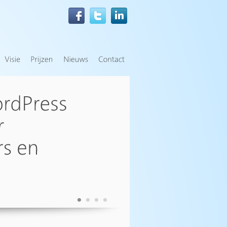
•
•
•
•