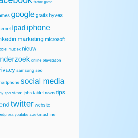
firefox
game
google
hyves
gratis
ames
iphone
ipad
ternet
inkedin
marketing
microsoft
nieuw
biel
muziek
nderzoek
online
playstation
rivacy
samsung
seo
social media
martphone
tips
tablet
steve jobs
ny
spel
tablets
twitter
rend
website
zoekmachine
rdpress
youtube