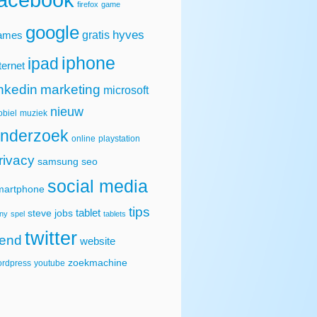
firefox
game
google
hyves
gratis
ames
iphone
ipad
ternet
inkedin
marketing
microsoft
nieuw
biel
muziek
nderzoek
online
playstation
rivacy
samsung
seo
social media
martphone
tips
tablet
steve jobs
ny
spel
tablets
twitter
rend
website
zoekmachine
rdpress
youtube