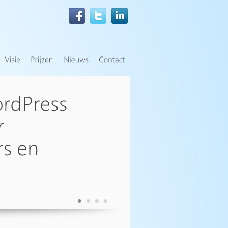
•
•
•
•