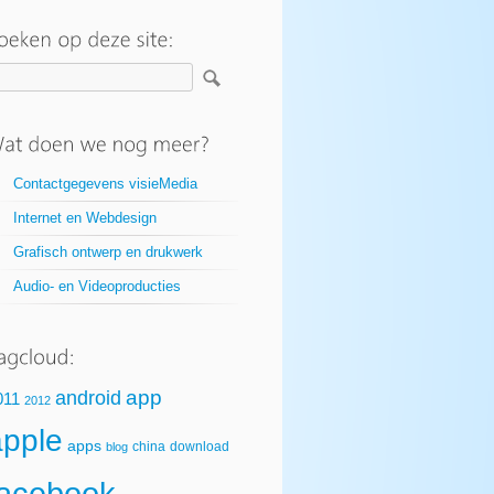
Contactgegevens visieMedia
Internet en Webdesign
Grafisch ontwerp en drukwerk
Audio- en Videoproducties
app
android
011
2012
apple
apps
china
download
blog
facebook