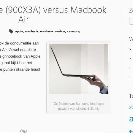
g
apple
,
macbook
,
notebook
,
review
,
samsung
ok de concurrentie aan
 Air. Zowel qua dikte
esignnotebook van Apple
itaal kijkt hoe het
re punten staande houdt
De 9 serie van Samsung heeft een
2
gewicht van slechts 1,31 kilo