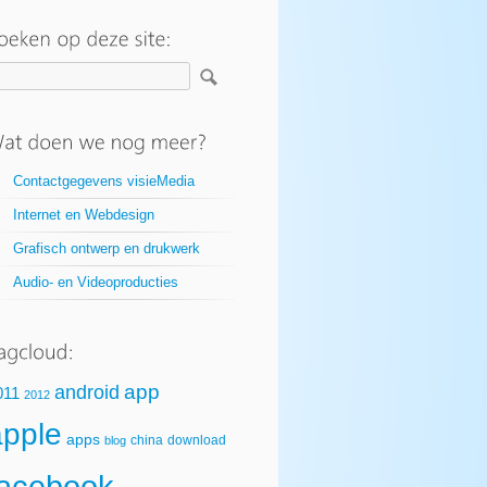
Contactgegevens visieMedia
Internet en Webdesign
Grafisch ontwerp en drukwerk
Audio- en Videoproducties
app
android
011
2012
apple
apps
china
download
blog
facebook