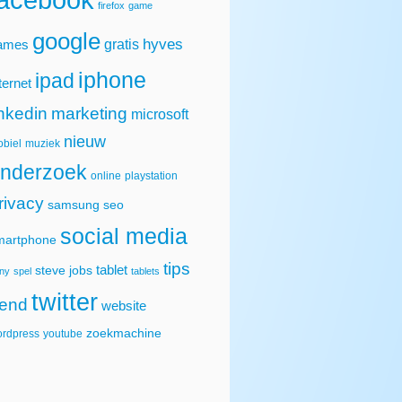
firefox
game
google
hyves
gratis
ames
iphone
ipad
ternet
inkedin
marketing
microsoft
nieuw
biel
muziek
nderzoek
online
playstation
rivacy
samsung
seo
social media
martphone
tips
tablet
steve jobs
ny
spel
tablets
twitter
rend
website
zoekmachine
rdpress
youtube