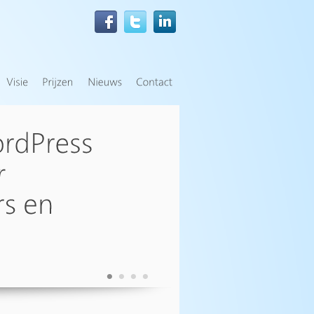
•
•
•
•