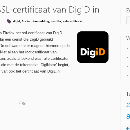
digid
,
firefox
,
foutmelding
,
mozilla
,
ssl-certificaat
 Firefox het ssl-certificaat van DigiD
bij een dienst die DigiD gebruikt
 De softwaremaker reageert hiermee op de
 Niet alleen het root-certificaat van
ken, zoals al bekend was: alle certificaten
t die met de tekenreeks ‘DigiNotar’ begint,
valt ook het certificaat van DigiD.nl.
2