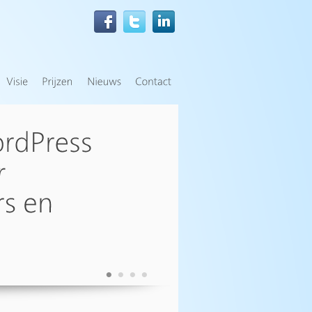
•
•
•
•