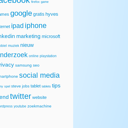
firefox
game
google
hyves
gratis
ames
iphone
ipad
ternet
inkedin
marketing
microsoft
nieuw
biel
muziek
nderzoek
online
playstation
rivacy
samsung
seo
social media
martphone
tips
tablet
steve jobs
ny
spel
tablets
twitter
rend
website
zoekmachine
rdpress
youtube