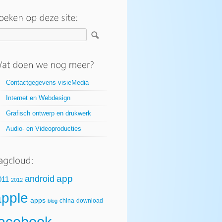
Contactgegevens visieMedia
Internet en Webdesign
Grafisch ontwerp en drukwerk
Audio- en Videoproducties
app
android
011
2012
apple
apps
china
download
blog
facebook