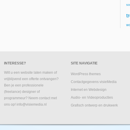
so
t
wo
INTERESSE?
SITE NAVIGATIE
Wilt u een website laten maken of
WordPress themes
vrijblijvend een offerte ontvangen?
Contactgegevens visieMedia
Ben je een professionele
Internet en Webdesign
(freelance) designer of
Audio- en Videoproducties
programmeur? Neem contact met
ons op! info@visiemedia.nl
Grafisch ontwerp en drukwerk