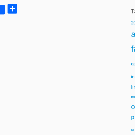
Delen
2
g
in
l
mo
o
p
s