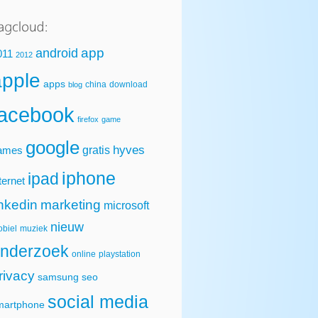
app
android
011
2012
apple
apps
china
download
blog
facebook
firefox
game
google
hyves
gratis
ames
iphone
ipad
ternet
inkedin
marketing
microsoft
nieuw
biel
muziek
nderzoek
online
playstation
rivacy
samsung
seo
social media
martphone