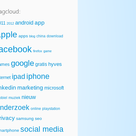
app
android
011
2012
apple
apps
china
download
blog
facebook
firefox
game
google
hyves
gratis
ames
iphone
ipad
ternet
inkedin
marketing
microsoft
nieuw
biel
muziek
nderzoek
online
playstation
rivacy
samsung
seo
social media
martphone