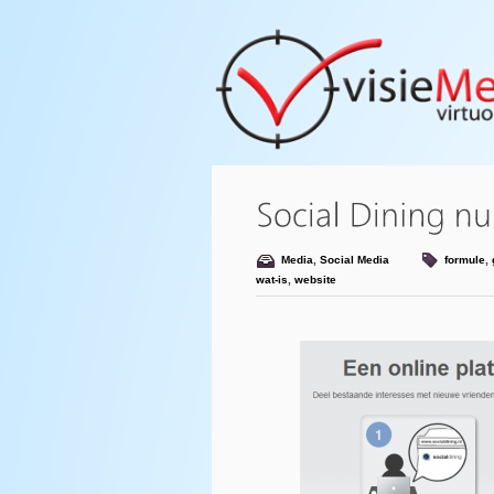
Media
,
Social Media
formule
,
wat-is
,
website