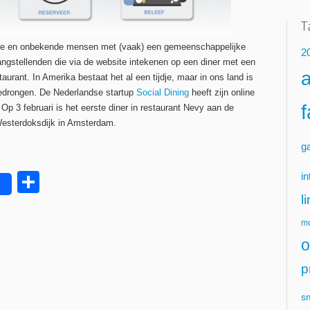
ende en onbekende mensen met (vaak) een gemeenschappelijke
2
langstellenden die via de website intekenen op een diner met een
rant. In Amerika bestaat het al een tijdje, maar in ons land is
gedrongen. De Nederlandse startup
Social Dining
heeft zijn online
Op 3 februari is het eerste diner in restaurant Nevy aan de
esterdoksdijk in Amsterdam.
g
Delen
in
l
mo
o
p
s