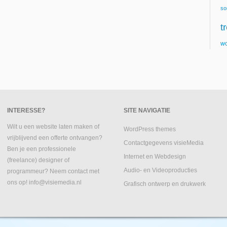
so
t
wo
INTERESSE?
SITE NAVIGATIE
Wilt u een website laten maken of
WordPress themes
vrijblijvend een offerte ontvangen?
Contactgegevens visieMedia
Ben je een professionele
Internet en Webdesign
(freelance) designer of
Audio- en Videoproducties
programmeur? Neem contact met
ons op! info@visiemedia.nl
Grafisch ontwerp en drukwerk