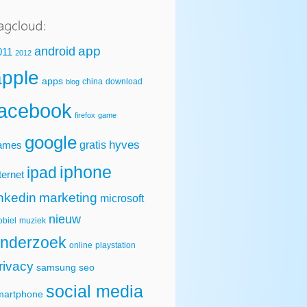
app
android
011
2012
apple
apps
china
download
blog
facebook
firefox
game
google
hyves
gratis
ames
iphone
ipad
ternet
inkedin
marketing
microsoft
nieuw
biel
muziek
nderzoek
online
playstation
rivacy
samsung
seo
social media
martphone