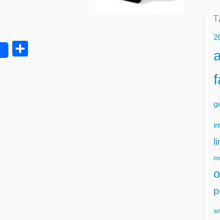
2
Delen
g
in
l
mo
o
p
s