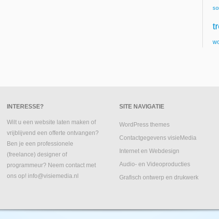
so
t
wo
INTERESSE?
SITE NAVIGATIE
Wilt u een website laten maken of
WordPress themes
vrijblijvend een offerte ontvangen?
Contactgegevens visieMedia
Ben je een professionele
Internet en Webdesign
(freelance) designer of
Audio- en Videoproducties
programmeur? Neem contact met
ons op! info@visiemedia.nl
Grafisch ontwerp en drukwerk