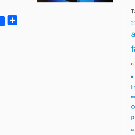
Delen
2
g
in
l
mo
o
p
s