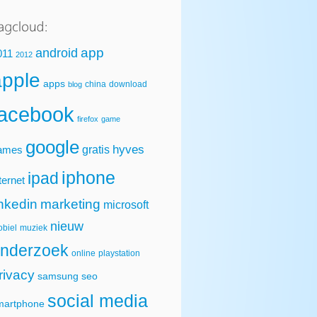
app
android
011
2012
apple
apps
china
download
blog
facebook
firefox
game
google
hyves
gratis
ames
iphone
ipad
ternet
inkedin
marketing
microsoft
nieuw
biel
muziek
nderzoek
online
playstation
rivacy
samsung
seo
social media
martphone