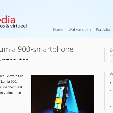
a
,
smartphone
,
telefoon
nics Show in Las
e Lumia 900,
4,3″-scherm zal
en verkocht en