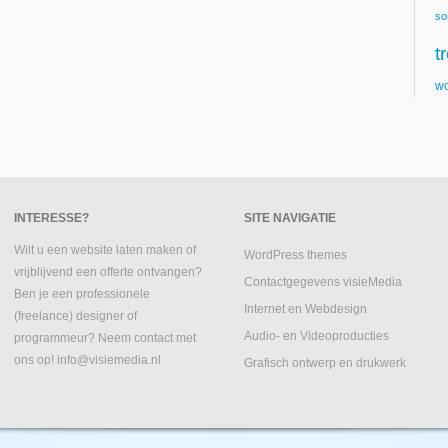
so
t
wo
INTERESSE?
SITE NAVIGATIE
Wilt u een website laten maken of
WordPress themes
vrijblijvend een offerte ontvangen?
Contactgegevens visieMedia
Ben je een professionele
Internet en Webdesign
(freelance) designer of
Audio- en Videoproducties
programmeur? Neem contact met
ons op! info@visiemedia.nl
Grafisch ontwerp en drukwerk