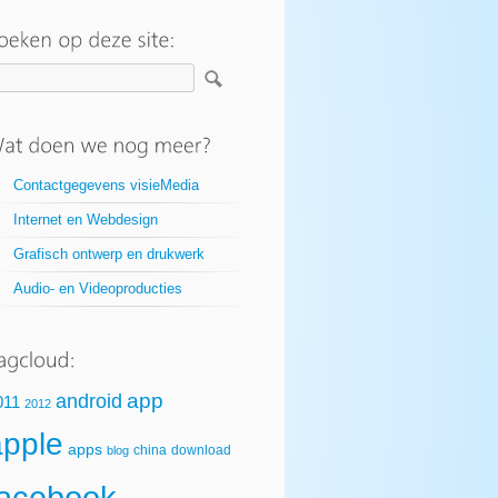
Contactgegevens visieMedia
Internet en Webdesign
Grafisch ontwerp en drukwerk
Audio- en Videoproducties
app
android
011
2012
apple
apps
china
download
blog
facebook