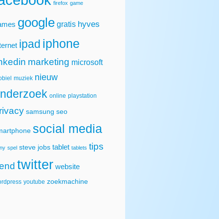
firefox
game
google
hyves
gratis
ames
iphone
ipad
ternet
inkedin
marketing
microsoft
nieuw
biel
muziek
nderzoek
online
playstation
rivacy
samsung
seo
social media
martphone
tips
tablet
steve jobs
ny
spel
tablets
twitter
rend
website
zoekmachine
rdpress
youtube