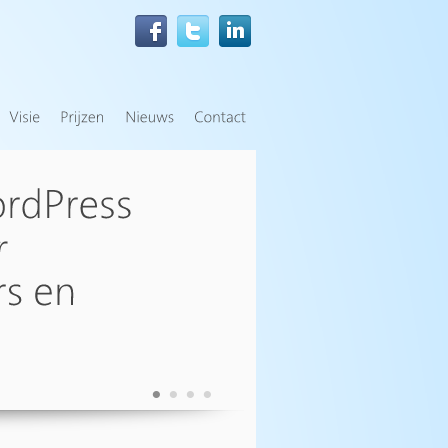
•
•
•
•