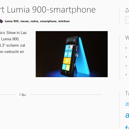
lumia 900
,
nieuw
,
nokia
,
smartphone
,
telefoon
nics Show in Las
e Lumia 900,
4,3″-scherm zal
en verkocht en
2