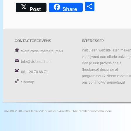
Delen
Post
Share
CONTACTGEGEVENS
INTERESSE?
Wilt u een website laten maken
WordPress Internetbureau
vrijblijvend een offerte ontvan
info@visiemedia.nl
Ben je een professionele
(freelance) designer of
06 – 28 70 68 71
programmeur? Neem contact 
Sitemap
ons op! info@visiemedia.nl
©2008-2018 visieMedia kvk nummer 54876893. Alle rechten voorbehouden.