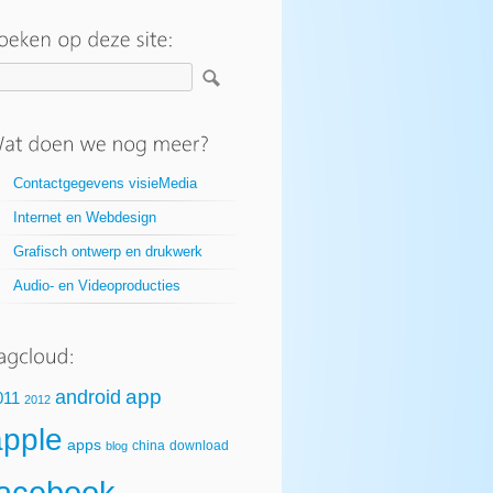
Contactgegevens visieMedia
Internet en Webdesign
Grafisch ontwerp en drukwerk
Audio- en Videoproducties
app
android
011
2012
apple
apps
china
download
blog
facebook