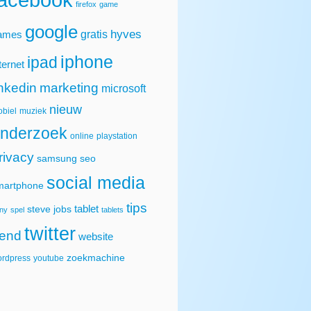
firefox
game
google
hyves
gratis
ames
iphone
ipad
ternet
inkedin
marketing
microsoft
nieuw
biel
muziek
nderzoek
online
playstation
rivacy
samsung
seo
social media
martphone
tips
tablet
steve jobs
ny
spel
tablets
twitter
rend
website
zoekmachine
rdpress
youtube