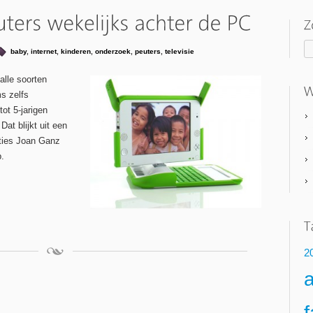
baby
,
internet
,
kinderen
,
onderzoek
,
peuters
,
televisie
alle soorten
ms zelfs
tot 5-jarigen
at blijkt uit een
aties Joan Ganz
.
2