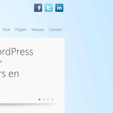
•
•
•
•