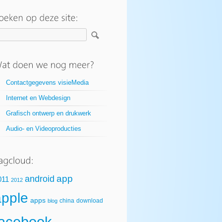
Contactgegevens visieMedia
Internet en Webdesign
Grafisch ontwerp en drukwerk
Audio- en Videoproducties
app
android
011
2012
apple
apps
china
download
blog
facebook