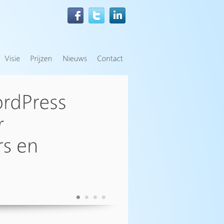
•
•
•
•