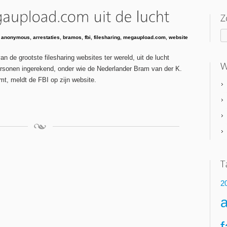
anonymous
,
arrestaties
,
bramos
,
fbi
,
filesharing
,
megaupload.com
,
website
 de grootste filesharing websites ter wereld, uit de lucht
ersonen ingerekend, onder wie de Nederlander Bram van der K.
mt, meldt de FBI op zijn website.
2