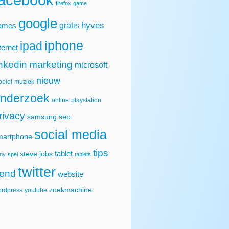
firefox
game
google
hyves
gratis
ames
iphone
ipad
ternet
inkedin
marketing
microsoft
nieuw
biel
muziek
nderzoek
online
playstation
rivacy
samsung
seo
social media
martphone
tips
tablet
steve jobs
ny
spel
tablets
twitter
rend
website
zoekmachine
rdpress
youtube