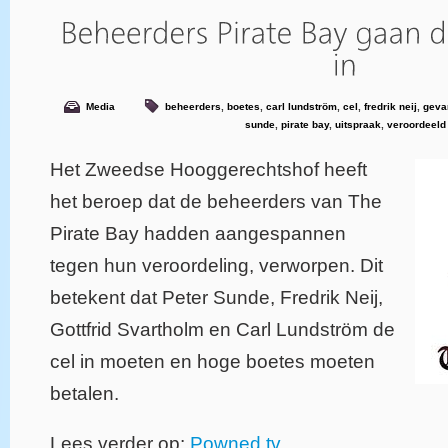
Media
beheerders
,
boetes
,
carl lundström
,
cel
,
fredrik neij
,
geva
sunde
,
pirate bay
,
uitspraak
,
veroordeeld
Het Zweedse Hooggerechtshof heeft
het beroep dat de beheerders van The
Pirate Bay hadden aangespannen
tegen hun veroordeling, verworpen. Dit
betekent dat Peter Sunde, Fredrik Neij,
Gottfrid Svartholm en Carl Lundström de
cel in moeten en hoge boetes moeten
betalen.
Lees verder op:
Powned.tv