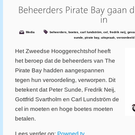
Media
beheerders
,
boetes
,
carl lundström
,
cel
,
fredrik neij
,
geva
sunde
,
pirate bay
,
uitspraak
,
veroordeeld
Het Zweedse Hooggerechtshof heeft
het beroep dat de beheerders van The
Pirate Bay hadden aangespannen
tegen hun veroordeling, verworpen. Dit
betekent dat Peter Sunde, Fredrik Neij,
Gottfrid Svartholm en Carl Lundström de
cel in moeten en hoge boetes moeten
betalen.
Lees verder op:
Powned.tv