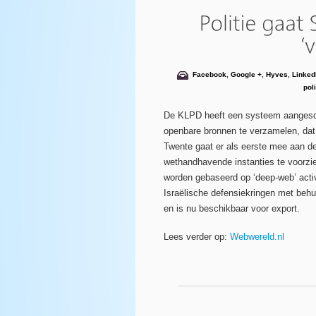
Facebook
,
Google +
,
Hyves
,
Linked
poli
De KLPD heeft een systeem aangesch
openbare bronnen te verzamelen, da
Twente gaat er als eerste mee aan d
wethandhavende instanties te voorzi
worden gebaseerd op ‘deep-web’ activi
Israëlische defensiekringen met beh
en is nu beschikbaar voor export.
Lees verder op:
Webwereld.nl