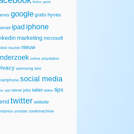
firefox
game
google
hyves
gratis
ames
iphone
ipad
ternet
inkedin
marketing
microsoft
nieuw
biel
muziek
nderzoek
online
playstation
rivacy
samsung
seo
social media
martphone
tips
tablet
steve jobs
ny
spel
tablets
twitter
rend
website
zoekmachine
rdpress
youtube