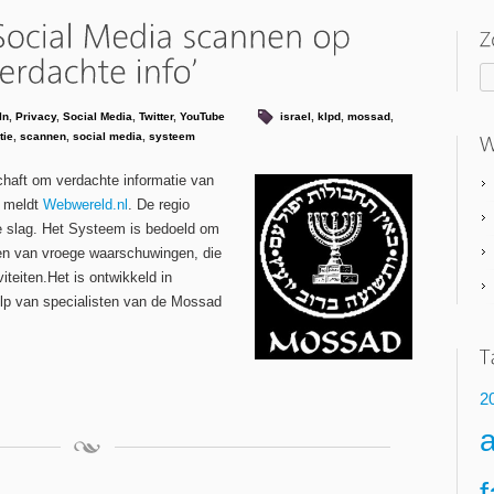
In
,
Privacy
,
Social Media
,
Twitter
,
YouTube
israel
,
klpd
,
mossad
,
tie
,
scannen
,
social media
,
systeem
aft om verdachte informatie van
t meldt
Webwereld.nl
. De regio
e slag. Het Systeem is bedoeld om
en van vroege waarschuwingen, die
teiten.Het is ontwikkeld in
ulp van specialisten van de Mossad
2