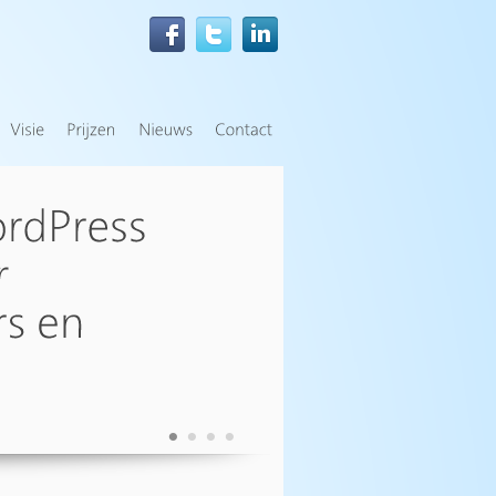
•
•
•
•