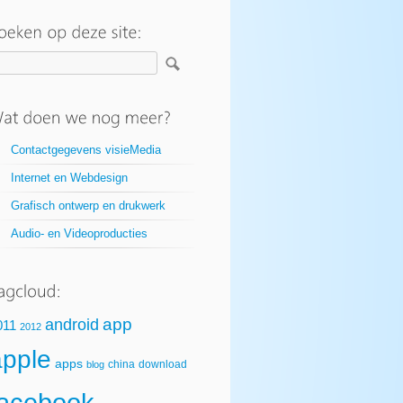
Contactgegevens visieMedia
Internet en Webdesign
Grafisch ontwerp en drukwerk
Audio- en Videoproducties
app
android
011
2012
apple
apps
china
download
blog
facebook