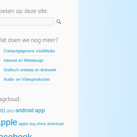
Contactgegevens visieMedia
Internet en Webdesign
Grafisch ontwerp en drukwerk
Audio- en Videoproducties
app
android
011
2012
apple
apps
china
download
blog
facebook