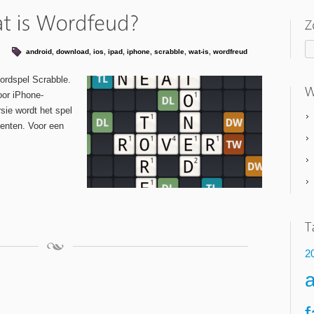
android
,
download
,
ios
,
ipad
,
iphone
,
scrabble
,
wat-is
,
wordfreud
ordspel Scrabble.
oor iPhone-
rsie wordt het spel
enten. Voor een
2