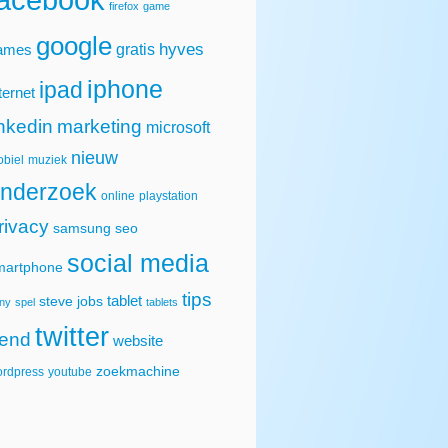
firefox
game
google
hyves
gratis
ames
iphone
ipad
ternet
inkedin
marketing
microsoft
nieuw
biel
muziek
nderzoek
online
playstation
rivacy
samsung
seo
social media
martphone
tips
tablet
steve jobs
ny
spel
tablets
twitter
rend
website
zoekmachine
rdpress
youtube