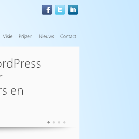
•
•
•
•