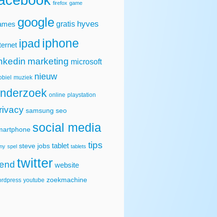
firefox
game
google
hyves
gratis
ames
iphone
ipad
ternet
inkedin
marketing
microsoft
nieuw
biel
muziek
nderzoek
online
playstation
rivacy
samsung
seo
social media
martphone
tips
tablet
steve jobs
ny
spel
tablets
twitter
rend
website
zoekmachine
rdpress
youtube