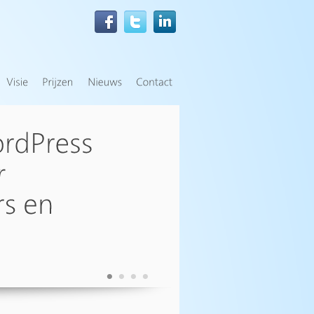
•
•
•
•