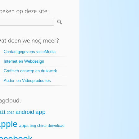
Contactgegevens visieMedia
Internet en Webdesign
Grafisch ontwerp en drukwerk
Audio- en Videoproducties
app
android
011
2012
apple
apps
china
download
blog
facebook