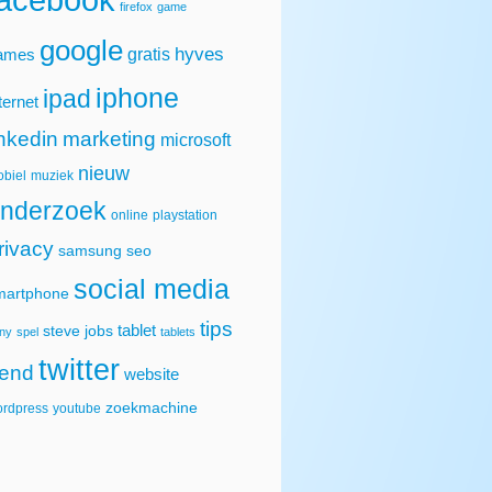
firefox
game
google
hyves
gratis
ames
iphone
ipad
ternet
inkedin
marketing
microsoft
nieuw
biel
muziek
nderzoek
online
playstation
rivacy
samsung
seo
social media
martphone
tips
tablet
steve jobs
ny
spel
tablets
twitter
rend
website
zoekmachine
rdpress
youtube