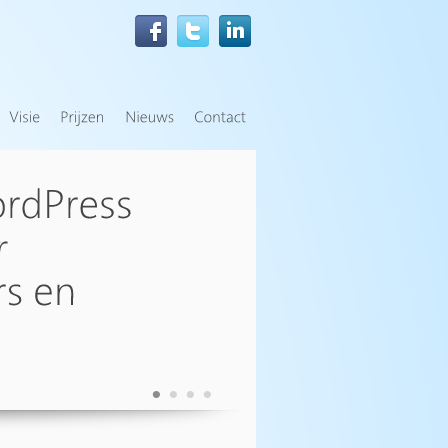
•
•
•
•