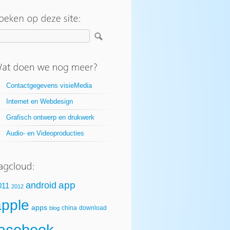
Contactgegevens visieMedia
Internet en Webdesign
Grafisch ontwerp en drukwerk
Audio- en Videoproducties
app
android
011
2012
apple
apps
china
download
blog
facebook