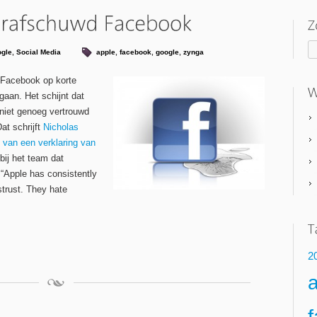
gle
,
Social Media
apple
,
facebook
,
google
,
zynga
n Facebook op korte
aan. Het schijnt dat
niet genoeg vertrouwd
t schrijft
Nicholas
 van een verklaring van
bij het team dat
 “Apple has consistently
strust. They hate
2