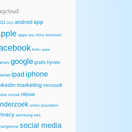
app
android
011
2012
apple
apps
china
download
blog
facebook
firefox
game
google
hyves
gratis
ames
iphone
ipad
ternet
inkedin
marketing
microsoft
nieuw
biel
muziek
nderzoek
online
playstation
rivacy
samsung
seo
social media
martphone