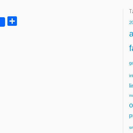
Delen
2
g
in
l
mo
o
p
s