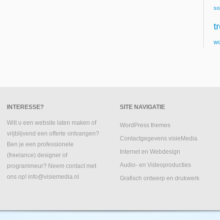
so
t
wo
INTERESSE?
SITE NAVIGATIE
Wilt u een website laten maken of
WordPress themes
vrijblijvend een offerte ontvangen?
Contactgegevens visieMedia
Ben je een professionele
Internet en Webdesign
(freelance) designer of
Audio- en Videoproducties
programmeur? Neem contact met
ons op! info@visiemedia.nl
Grafisch ontwerp en drukwerk